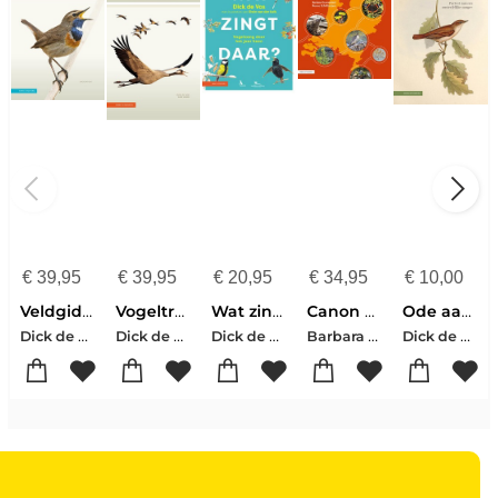
€
39,95
€
39,95
€
20,95
€
34,95
€
10,00
Veldgids Vogelzang
Vogeltrek
Wat zingt daar?
Canon van de stadsnatuur
Ode aan de nachtegaal
Dick de Vos
Dick de Vos-Sam Gobin
Dick de Vos
Barbara Gravendeel-Menno Schilthuizen-Dick de Vos
Dick de Vos