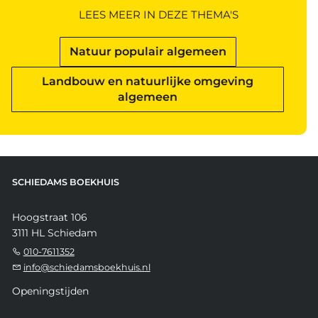
LEES MEER IN DEZE THEMA'S
Natuur populair algemeen
Landbouw en natuurlijke omgeving
algemeen
SCHIEDAMS BOEKHUIS
Hoogstraat 106
3111 HL Schiedam
010-7611352
info@schiedamsboekhuis.nl
Openingstijden