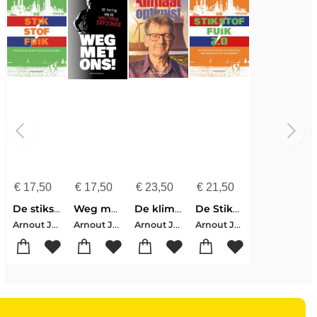
€
17,50
€
17,50
€
23,50
€
21,50
De stikstoffuik
Weg met ons!
De klimaatoptimist
De Stikstoffuik 2.0
Arnout Jaspers
Arnout Jaspers
Arnout Jaspers
Arnout Jaspers