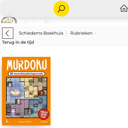
Schiedams Boekhuis
-
Rubrieken
-
Terug in de tijd