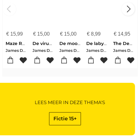
€
15,99
€
15,00
€
15,00
€
8,99
€
14,95
Maze Runner 2. The Scorch Trials
De viruscode
De moordopdracht
De labyrintrenner
The Death Cure
James Dashner
James Dashner
James Dashner
James Dashner
James Dashner
LEES MEER IN DEZE THEMA'S
Fictie 15+