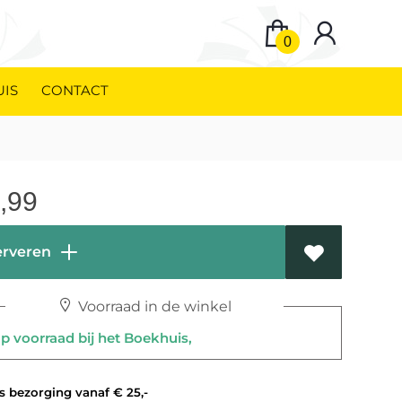
0
UIS
CONTACT
,99
rveren
Voorraad in de winkel
 voorraad bij het Boekhuis,
 bezorging vanaf € 25,-