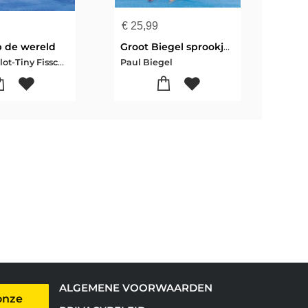
€
25,99
€
14
p de wereld
Groot Biegel sprookjesboek
Sca
Hector Malot-Tiny Fisscher
Paul Biegel
Arth
ALGEMENE VOORWAARDEN
onze