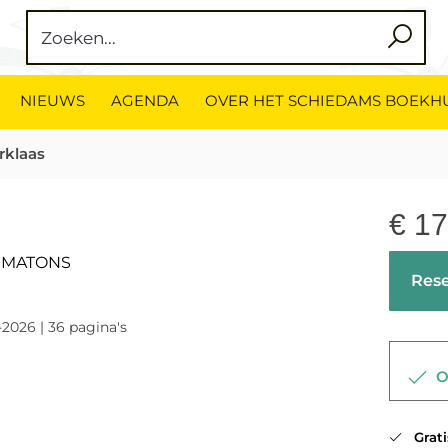
NIEUWS
AGENDA
OVER HET SCHIEDAMS BOEKH
rklaas
€
17
EMATONS
Rese
-2026 | 36 pagina's
Op
Gratis