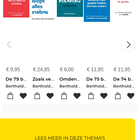
€
9,95
€
24,95
€
6,00
€
11,95
€
11,95
De 79 beste uitspraken over omdenken
Zoals verwacht loopt alles anders
Omdenken op het werk
De 75 beste uitspraken over omdenken in opvoeding
De 74 beste uitspraken over relaties
Berthold Gunster
Berthold Gunster
Berthold Gunster
Berthold Gunster
Berthold Gunster
LEES MEER IN DEZE THEMA'S