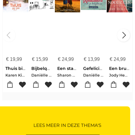
€
19,99
€
15,99
€
24,99
€
13,99
€
24,99
Thuis bij jou
Bijbelquizzz
Een stap naar vrede
Gefeliciteerd met je belijdenis
Een bruid uit noodzaak
Karen Kingsbury
Daniëlle Heerens
Sharon Garlough Brown
Daniëlle Heerens
Jody Hedlund
LEES MEER IN DEZE THEMA'S