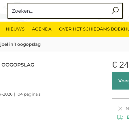
NIEUWS
AGENDA
OVER HET SCHIEDAMS BOEKH
jbel in 1 oogopslag
€
24
 1 OOGOPSLAG
Voeg
4-2026 | 104 pagina's
Ni
Be