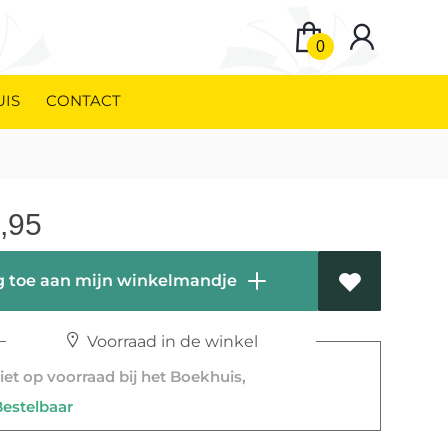
0
UIS
CONTACT
,95
 toe aan mijn winkelmandje
Voorraad in de winkel
et op voorraad bij het Boekhuis,
stelbaar