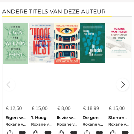
ANDERE TITELS VAN DEZE AUTEUR
€
12,50
€
15,00
€
8,00
€
18,99
€
15,00
Eigen welzijn eerst
't Hooge Nest
Ik zie wat ik geloof
De genocidefax
Stemmen uit het diepe
Roxane van Iperen
Roxane van Iperen
Roxane van Iperen
Roxane van Iperen
Roxane van Iperen