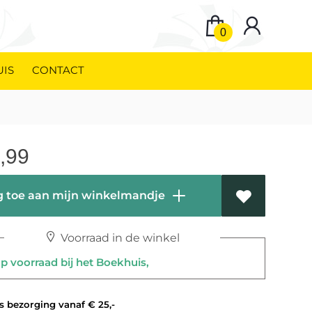
0
UIS
CONTACT
,99
 toe aan mijn winkelmandje
Voorraad in de winkel
 voorraad bij het Boekhuis,
 bezorging vanaf € 25,-