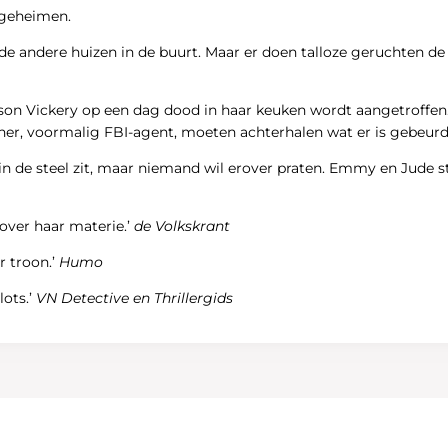
 geheimen.
ls de andere huizen in de buurt. Maar er doen talloze geruchten 
llison Vickery op een dag dood in haar keuken wordt aangetroffe
cher, voormalig FBI-agent, moeten achterhalen wat er is gebeurd
 in de steel zit, maar niemand wil erover praten. Emmy en Jude s
over haar materie.’
de Volkskrant
r troon.’
Humo
ots.’
VN Detective en Thrillergids