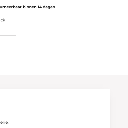
rneerbaar binnen 14 dagen
ack
serie.