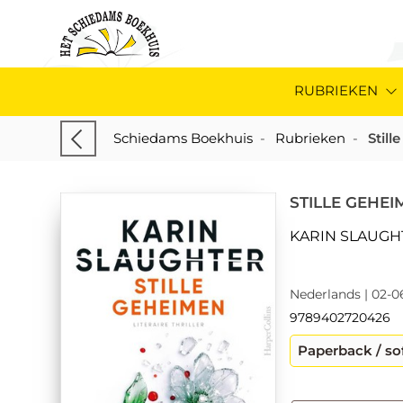
RUBRIEKEN
Schiedams Boekhuis
-
Rubrieken
-
Stil
STILLE GEHEI
KARIN SLAUGH
Nederlands | 02-0
9789402720426
Paperback / so