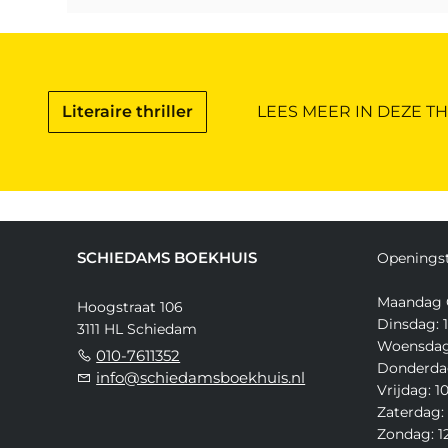
Literaire thriller
LEES MEER IN DEZE T
SCHIEDAMS BOEKHUIS
Openingst
Maandag 
Hoogstraat 106
Dinsdag: 1
3111 HL Schiedam
Woensdag:
010-7611352
Donderdag
info@schiedamsboekhuis.nl
Vrijdag: 1
Zaterdag: 
Zondag: 12