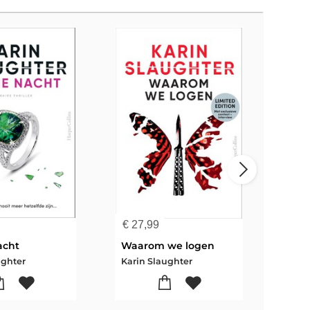
€
27,99
€
24
acht
Waarom we logen
Geb
ughter
Karin Slaughter
Kari