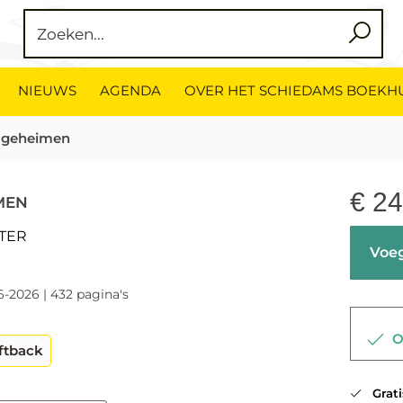
NIEUWS
AGENDA
OVER HET SCHIEDAMS BOEKH
le geheimen
€
24
MEN
TER
Voeg
6-2026 | 432 pagina's
Op
ftback
Gratis