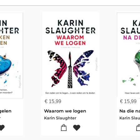
€
15,99
€
15,99
gelen
Waarom we logen
Na die n
r
Karin Slaughter
Karin Sla