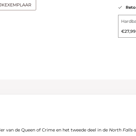
IJKEXEMPLAAR
Retou
Hardb
€27,99
iller van de Queen of Crime en het tweede deel in de
North Falls
-