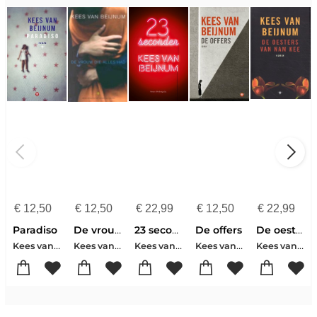
€
12,50
€
12,50
€
22,99
€
12,50
€
22,99
Paradiso
De vrouw die alles had
23 seconden
De offers
De oesters van Nam Kee
Kees van Beijnum
Kees van Beijnum
Kees van Beijnum
Kees van Beijnum
Kees van Beijnum