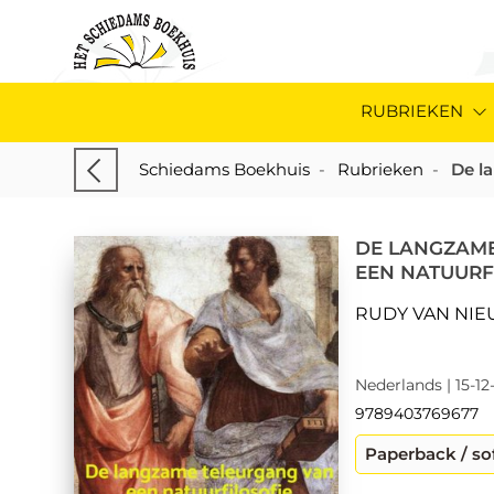
RUBRIEKEN
Schiedams Boekhuis
-
Rubrieken
-
De l
DE LANGZAM
EEN NATUURF
RUDY VAN NI
Nederlands | 15-12
9789403769677
Paperback / so