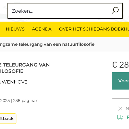
NIEUWS
AGENDA
OVER HET SCHIEDAMS BOEKH
angzame teleurgang van een natuurfilosofie
€
28
E TELEURGANG VAN
ILOSOFIE
Voeg
EUWENHOVE
-2025 | 238 pagina's
Ni
PO
ftback