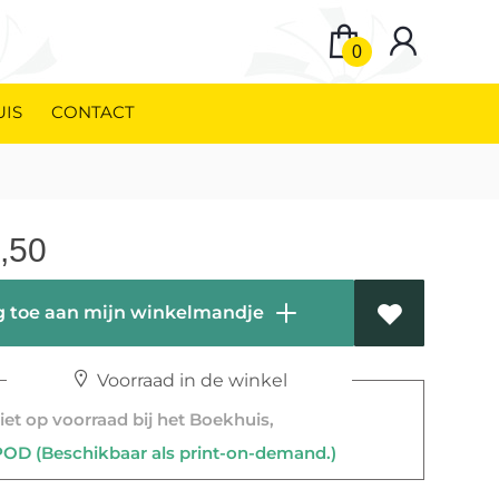
0
UIS
CONTACT
,50
 toe aan mijn winkelmandje
Voorraad in de winkel
et op voorraad bij het Boekhuis,
D (Beschikbaar als print-on-demand.)