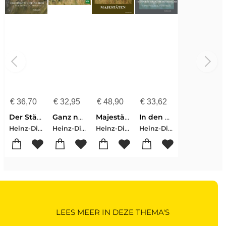
€
36,70
€
32,95
€
48,90
€
33,62
Der Stärkste weit und breit
Ganz nah dran!
Majestäten
In den Revieren der Rothirsche
Heinz-Dietrich Hubatsch
Heinz-Dietrich Hubatsch
Heinz-Dietrich Hubatsch
Heinz-Dietrich Hubatsch
LEES MEER IN DEZE THEMA'S