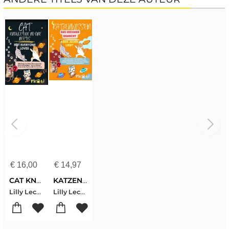
€
16,00
€
14,97
CAT KNOWLEDGE NO ONE NEEDS – BUT EVERYONE LOVES 160 Crazy Cat Facts That Leave Cat Lovers Speechless
KATZENWISSEN, DAS NIEMAND BRAUCHT – ABER JEDER LIEBT 160 verrückte Katzenfakten, die Katzenliebhaber sprachlos machen
Lilly Leckerli
Lilly Leckerli