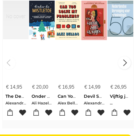
€
14,95
€
20,00
€
16,95
€
14,99
€
26,95
The Devil She Knows
Onder de mistletoe
Can You Solve My Problems?
Devil She Knows
Vijftig jaar Nederlandse Vereniging voor Criminologie
Alexandria Bellefleur
Ali Hazelwood-Tessa Bailey-Alexandria Bellefleur-Olivia Dade-Alexis Daria
Alex Bellos
Alexandria Bellefleur
...