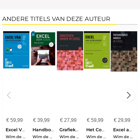
ANDERE TITELS VAN DEZE AUTEUR
€
59,99
€
39,99
€
27,99
€
59,99
€
29,99
Excel VBA voor professionals
Handboek Excel 2024
Grafieken maken in Excel
Het Complete Boek Excel voor professionals
Excel aan het werk: Dashboards maken
Wim de Groot
Wim de Groot
Wim de Groot
Wim de Groot
Wim de Groot