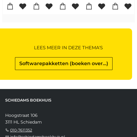
LEES MEER IN DEZE THEMA'S
Softwarepakketten (boeken over...)
SCHIEDAMS BOEKHUIS
Hoogstraat 106
3111 HL Schiedam
010-7611352
info@schiedamsboekhuis.nl