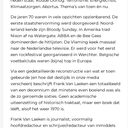
heden staat. Koude Oorlog. Terrorisme. Energiecrisis.
Klimaatzorgen. Abortus. Thema’s van toen én nu.
De jaren 70 waren in vele opzichten opzienbarend. De
eerste staatshervorming werd doorgevoerd. Noord-
Ierland kende zijn Bloody Sunday. In Amerika trad
Nixon af na Watergate. ABBA en de Bee Gees
domineerden de hitlijsten. De Vlaming keek massaal
naar de Nederlandse televisie. Er werd voor het eerst
een rockfestival georganiseerd in Werchter. Belgische
voetbalclubs waren (bijna) top in Europa.
Via een gedetailleerde reconstructie van wat er toen
gebeurde (en hoe dat destijds in onze media
verscheen) beschrijft Frank Van Laeken een totaalbeeld
van een decennium dat minstens even boeiend was als
de zo geroemde sixties. Geen academische
uiteenzetting of historisch traktaat, maar een boek dat
lééft, alsof het weer 1970 is.
Frank Van Laeken is journalist, voormalig
hoofdredacteur en schrijver/redacteur van inmiddels