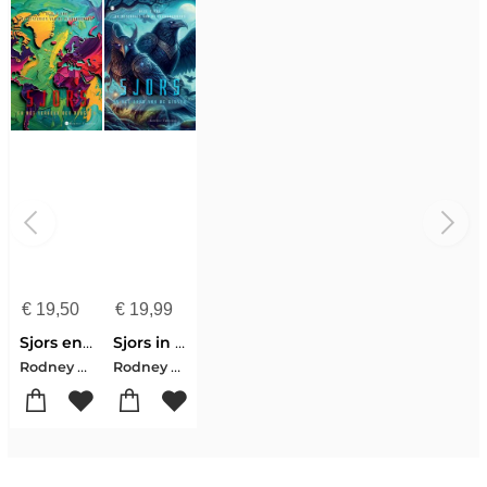
€
19,50
€
19,99
Sjors en het Verbond der Deugden
Sjors in het land van de Gidsen
Rodney Thrower
Rodney Thrower