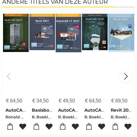
ANDERE TITELS VAN DEZE AUTEUR
€
64,50
€
34,50
€
49,50
€
64,50
€
69,50
AutoCAD 2023
Basisboek Revit 2027
AutoCAD LT 2027
AutoCAD 2020
Revit 2026
Ronald Boeklagen
R. Boeklagen-R.P. Boeklagen
R. Boeklagen
R. Boeklagen
R. Boeklagen-R.P. Boeklagen