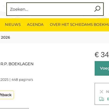
NIEUWS
AGENDA
OVER HET SCHIEDAMS BOEKH
t 2026
€
34
-R.P. BOEKLAGEN
Voeg
-2025 | 448 pagina's
Ni
ftback
Be