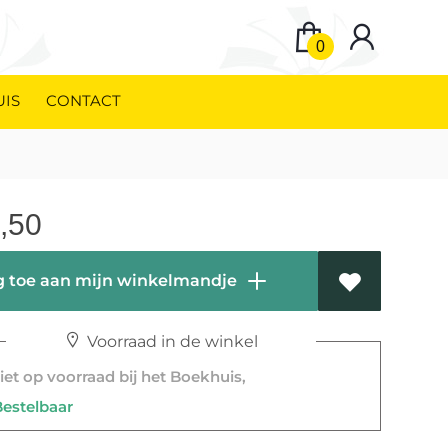
0
UIS
CONTACT
,50
 toe aan mijn winkelmandje
Voorraad in de winkel
et op voorraad bij het Boekhuis,
stelbaar