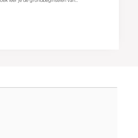
boek leer je de grondbeginselen van
...