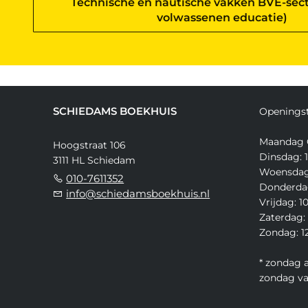
Technische en nautische vakken BVE-sect
volwassenen educatie)
SCHIEDAMS BOEKHUIS
Openingst
Maandag 
Hoogstraat 106
Dinsdag: 1
3111 HL Schiedam
Woensdag:
010-7611352
Donderdag
info@schiedamsboekhuis.nl
Vrijdag: 1
Zaterdag: 
Zondag: 12
* zondag 
zondag v