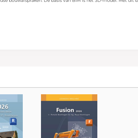
ndse bouwafspraken. De basis van BIM is het 3D-model. Met dit 