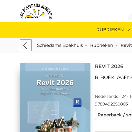
RUBRIEKEN
Schiedams Boekhuis
-
Rubrieken
-
Revi
REVIT 2026
R. BOEKLAGEN
Nederlands | 24-11
9789492250803
Paperback / so