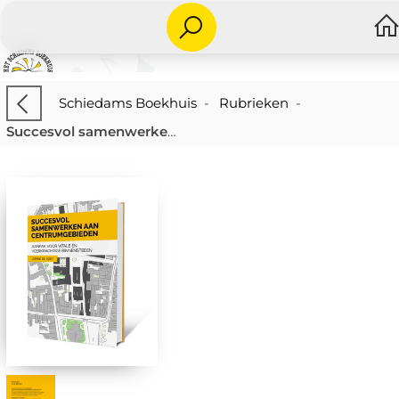
Schiedams Boekhuis
-
Rubrieken
-
Succesvol samenwerken aan centrumgebieden