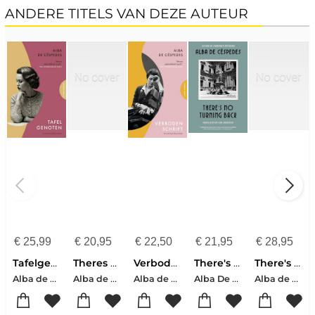
ANDERE TITELS VAN DEZE AUTEUR
€
25,99
€
20,95
€
22,50
€
21,95
€
28,95
Tafelgenoten
Theres No Turning Back
Verboden schrift
There's No Turning Back
There's No Turning Back
Alba de Céspedes
Alba de Cespedes
Alba de Céspedes
Alba De Cespedes
Alba de Cespedes