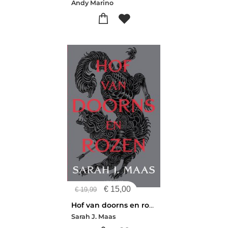
Andy Marino
€
15,00
€
19,99
Hof van doorns en rozen
Sarah J. Maas