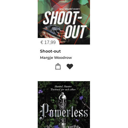
€
17,99
Shoot-out
Margje Woodrow