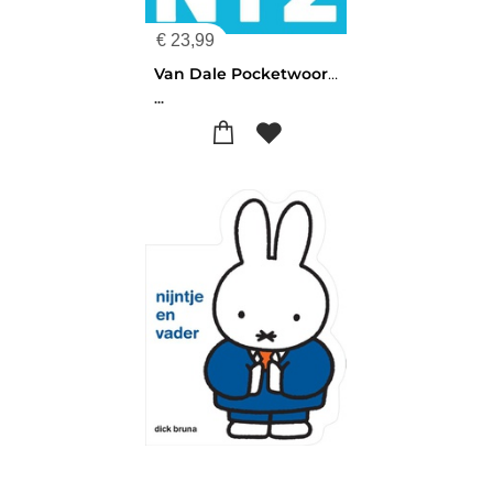
€
23,99
Van Dale Pocketwoordenboek Nederlands als tweede taal (NT2)
...