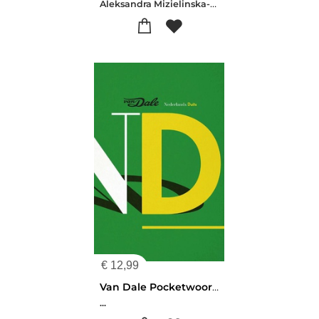
Aleksandra Mizielinska-Daniel Mizielinski
€
12,99
Van Dale Pocketwoordenboek Nederlands-Duits
...