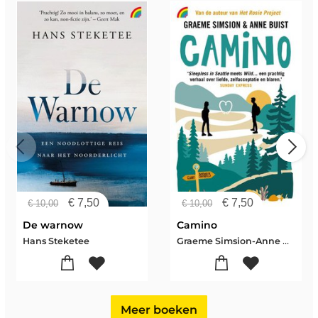
€
7,50
€
7,50
€
10,00
€
10,00
De warnow
Camino
Graeme Simsion-Anne Buist
Hans Steketee
Meer boeken