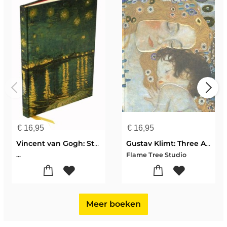
€
16,95
€
16,95
Vincent van Gogh: Starry Night over the Rhone (Foiled Journal)
Gustav Klimt: Three Ages of Woman (Foiled Journal)
...
Flame Tree Studio
Meer boeken