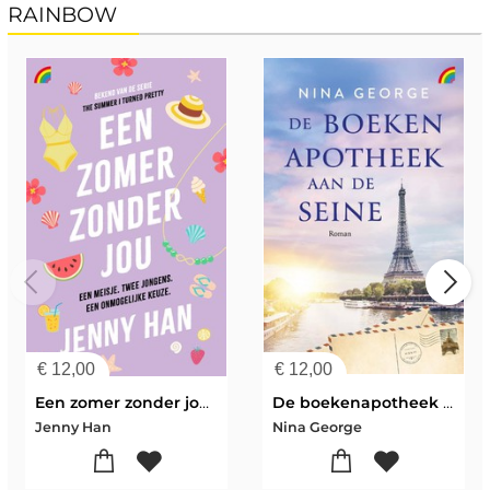
RAINBOW
€
12,00
€
12,00
Een zomer zonder jou (It's not summer without you)
De boekenapotheek aan de Seine
Jenny Han
Nina George