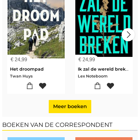
zomer book statement! De titels zijn zorgvuldig gekozen
door twee jury's in opdracht van het Nederlands
Letterenfonds, met als doel zowel opkomend talent als
vergeten parels uit de literatuur onder de aandacht te
brengen. Wij geloven dat dit precies de boeken zijn die je
niet alleen wilt lezen, maar ook wilt doorgeven. Kom langs
in Het Schiedams Boekhuis om deze limited edition van de
Bazaar Book Tote te bekijken. De Bazaar Book Tote heeft
een speciale prijs van € 32,50 en is alleen in de onze winkel
€
24,99
€
24,99
te verkrijgen. Een eenmalige oplage: op = op!
Het droompad
Ik zal de wereld breken
Twan Huys
Lex Noteboom
Meer boeken
BOEKEN VAN DE CORRESPONDENT