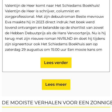
Valentijn de Heer komt naar Het Schiedams Boekhuis!
Valentijn de Heer is schrijver, columnist en
zorgprofessional. Met zijn debuutroman Beste mevrouw
Eva maakte hij in 2023 direct indruk: het boek werd
lovend ontvangen en belandde op de shortlist van zowel
de Hebban Debuutprijs als de Hans Vervoortprijs. Nu is hij
terug met zijn nieuwe roman NVRLND én doet hij tijdens
zijn signeertour ook Het Schiedams Boekhuis aan op
zaterdag 29 augustus om 15:00 uur Een mooie kans om
Valentijn te ontmoeten, je exemplaar te laten signeren en
kennis te maken met zijn nieuwste boek. Toegang gratis!
Lees verder
We zien je graag in de winkel!
Lees meer
DE MOOISTE VERHALEN VOOR EEN ZONNIGE