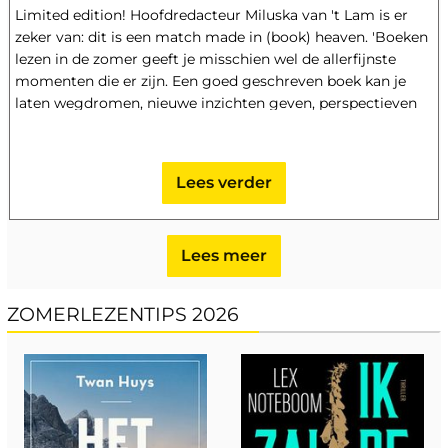
Limited edition! Hoofdredacteur Miluska van 't Lam is er
zeker van: dit is een match made in (book) heaven. 'Boeken
lezen in de zomer geeft je misschien wel de allerfijnste
momenten die er zijn. Een goed geschreven boek kan je
laten wegdromen, nieuwe inzichten geven, perspectieven
aanreiken, verdiepen, huiveren en verwonderen. Het
moment dat je op die manier creëert voor jezelf is een waar
cadeau aan jezelf, in de wereld van nu zijn die momenten
Lees verder
erg welkom', deelt ze. What's in my bag? Bij Het
Schiedams Boekhuis worden we altijd enthousiast van
boeken die nieuwe stemmen laten horen én van klassiekers
Lees meer
die opnieuw ontdekt mogen worden. Daarom zijn we blij
met de selectie van de Bazaar Book Tote: een bijzondere
collectie boeken van vrouwelijke auteurs die inspireren,
ZOMERLEZENTIPS 2026
verrassen en nog lang blijven nazinderen. In deze limited
edition tas vind je onder andere Aigou, het indrukwekkende
debuut van Sarah van Vliet, en Verboden schrift van Alba de
Céspedes, een internationaal geprezen roman die opnieuw
veel lezers weet te raken. Tezamen met het XL-
zomernummer van Harper’s Bazaar is deze tas je ultieme